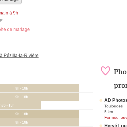
main à 9h
ge
he de mariage
 Pézilla-la-Rivière
Pho
pro
9h - 18h
9h - 18h
AD Photos
h30 - 15h
Toulouges
5 km
9h - 18h
Fermée, ouv
9h - 18h
Hervé Lou