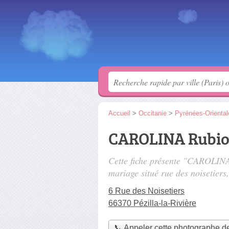
Accueil
>
Occitanie
>
Pyrénées-Oriental
CAROLINA Rubio
Cette fiche présente "CAROLIN
mariage situé
rue des noisetiers
6 Rue des Noisetiers
66370 Pézilla-la-Rivière
📞 Appeler cette photographe d