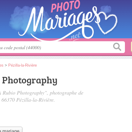
es
>
Pézilla-la-Rivière
 Photography
A Rubio Photography", photographe de
, 66370 Pézilla-la-Rivière.
e mariage