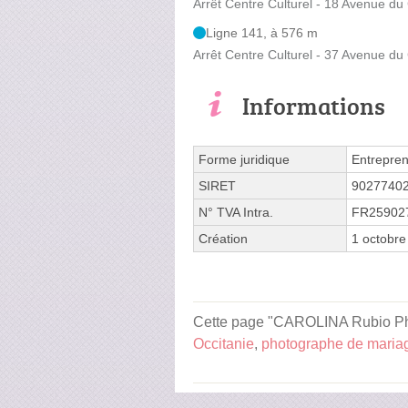
Arrêt Centre Culturel - 18 Avenue du
Ligne 141, à 576 m
Arrêt Centre Culturel - 37 Avenue du
Informations
Forme juridique
Entrepren
SIRET
9027740
N° TVA Intra.
FR25902
Création
1 octobre
Cette page "CAROLINA Rubio Photo
Occitanie
,
photographe de maria