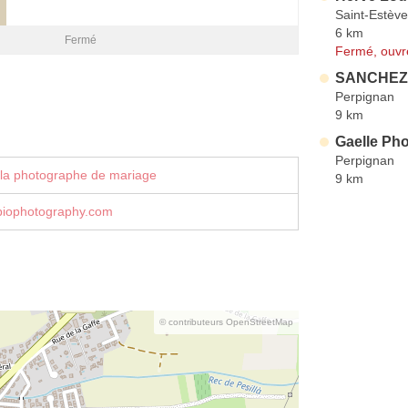
Saint-Estève
6 km
Fermé
Fermé, ouvr
SANCHEZ 
Perpignan
9 km
Gaelle Ph
Perpignan
 la photographe de mariage
9 km
ubiophotography.com
© contributeurs OpenStreetMap