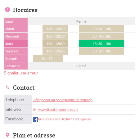
Horaires
Lundi
Fermé
Mardi
10h - 12h30
13h30 - 18h
Mercredi
10h - 12h30
13h30 - 18h
Jeudi
10h - 12h30
13h30 - 18h
Vendredi
10h - 12h30
13h30 - 18h
Samedi
9h - 12h
Dimanche
Fermé
Signaler une erreur
Contact
Téléphone
Téléphoner au photographe de mariage
Site web
www.digitalphotoexpress.fr
Facebook
facebook.com/DigitalPhotoExpress
Plan et adresse