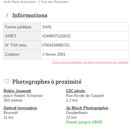
Arrêt Place Schumann - 1 Rue des Repenties
Informations
Forme juridique
SARL
SIRET
43498075100011
N° TVA Intra.
FR04434980751
Création
1 février 2001
Éditer les informations de mon photographe de mariage
Photographes à proximité
Robin Joganah
C2C.photo
place Robert Schuman
Rue Alcide de Gasperi
350 mètres
2.2 km
Optical Innovation
Jp Bloch Photographie
Brumath
Geudertheim
11 km
12 km
Ouvert jusqu'à 18h30