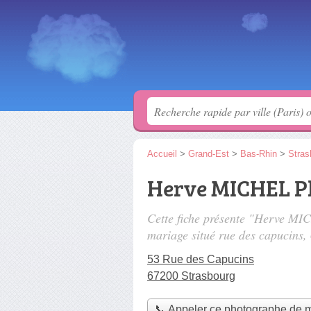
Accueil
>
Grand-Est
>
Bas-Rhin
>
Stras
Herve MICHEL P
Cette fiche présente "Herve M
mariage situé
rue des capucins
,
53 Rue des Capucins
67200 Strasbourg
📞 Appeler ce photographe de 