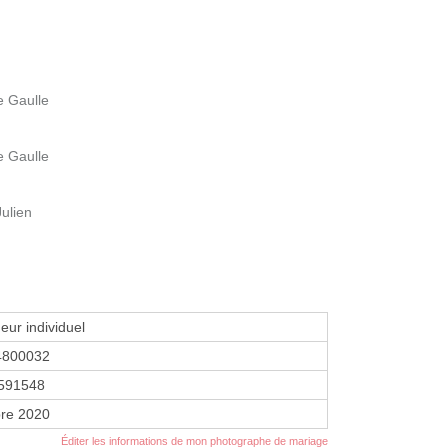
e Gaulle
e Gaulle
Julien
eur individuel
4800032
591548
re 2020
Éditer les informations de mon photographe de mariage