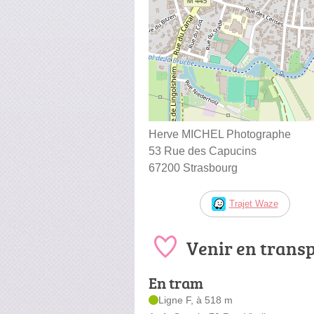
Herve MICHEL Photographe
53 Rue des Capucins
67200 Strasbourg
Trajet Waze
Venir en trans
En tram
Ligne F, à 518 m