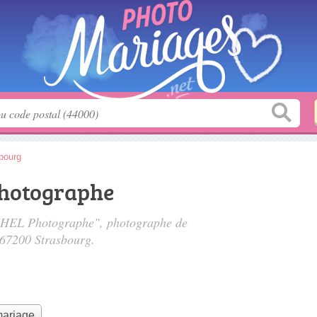
bourg
hotographe
ICHEL Photographe", photographe de
 67200 Strasbourg.
mariage