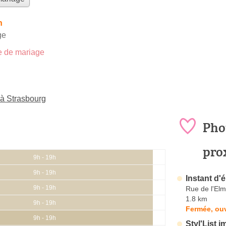
h
ge
 de mariage
à Strasbourg
Pho
pro
9h - 19h
9h - 19h
Instant d'
9h - 19h
Rue de l'Elm
1.8 km
9h - 19h
Fermée, ouv
9h - 19h
Styl'List 