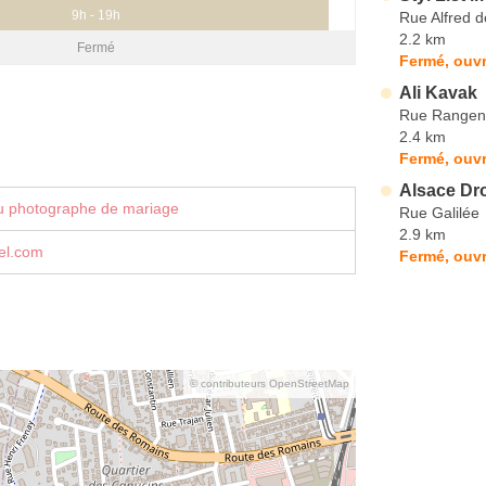
9h - 19h
Rue Alfred d
2.2 km
Fermé
Fermé, ouvr
Ali Kavak
Rue Rangen
2.4 km
Fermé, ouvr
Alsace Dr
u photographe de mariage
Rue Galilée
2.9 km
el.com
Fermé, ouvr
© contributeurs OpenStreetMap