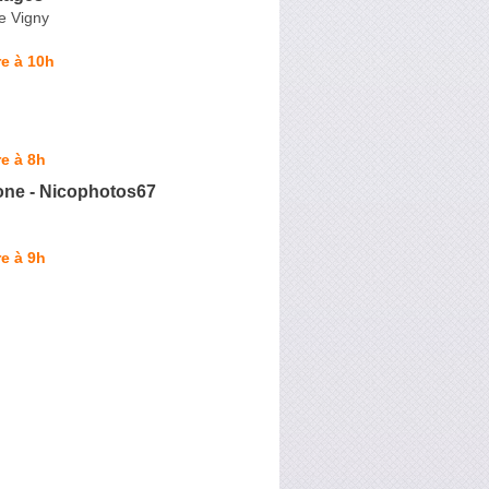
e Vigny
e à 10h
e à 8h
one - Nicophotos67
e à 9h