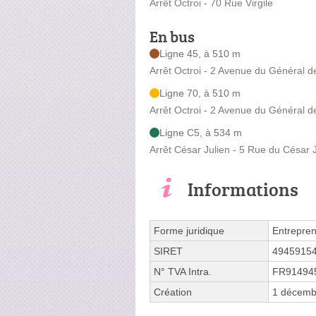
Arrêt Octroi - 70 Rue Virgile
En bus
Ligne 45, à 510 m
Arrêt Octroi - 2 Avenue du Général d
Ligne 70, à 510 m
Arrêt Octroi - 2 Avenue du Général d
Ligne C5, à 534 m
Arrêt César Julien - 5 Rue du César 
Informations
Forme juridique
Entrepren
SIRET
4945915
N° TVA Intra.
FR91494
Création
1 décemb