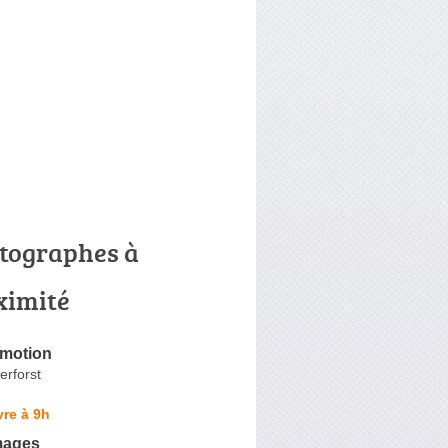
tographes à
ximité
émotion
erforst
re à 9h
images