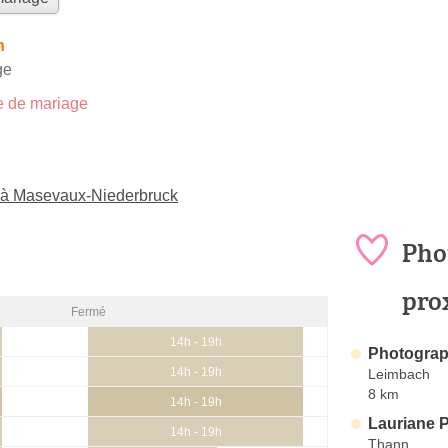
h
ge
 de mariage
 à Masevaux-Niederbruck
Pho
pro
Fermé
14h - 19h
Photograp
14h - 19h
Leimbach
8 km
14h - 19h
Lauriane 
14h - 19h
Thann