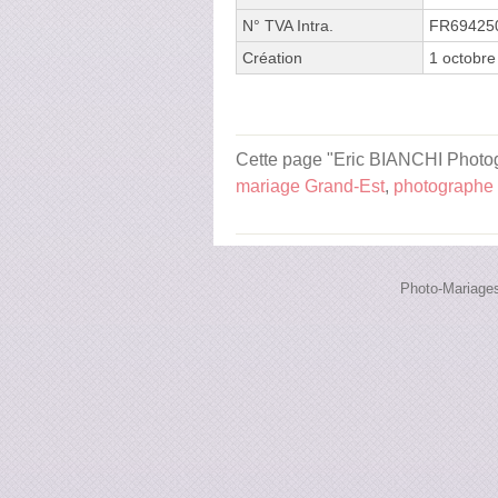
N° TVA Intra.
FR69425
Création
1 octobre
Cette page "Eric BIANCHI Photogr
mariage Grand-Est
,
photographe
Photo-Mariages