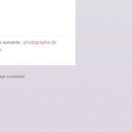
s suivants :
photographe de
k
.
ge inoubliable.