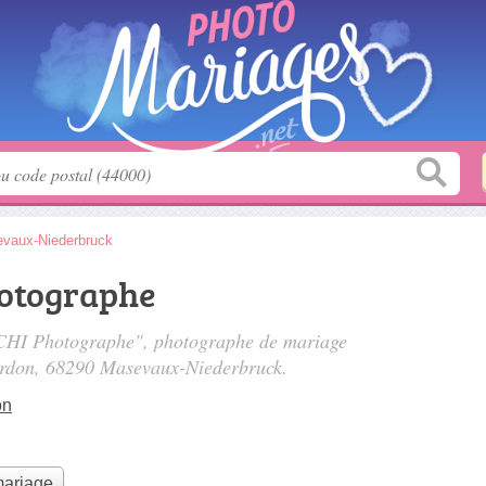
vaux-Niederbruck
hotographe
NCHI Photographe", photographe de mariage
ardon
, 68290 Masevaux-Niederbruck.
on
mariage