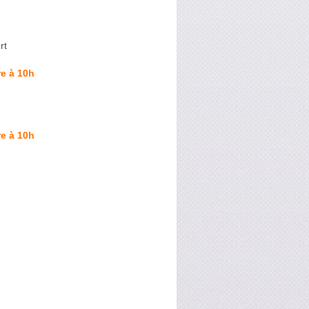
rt
e à 10h
e à 10h