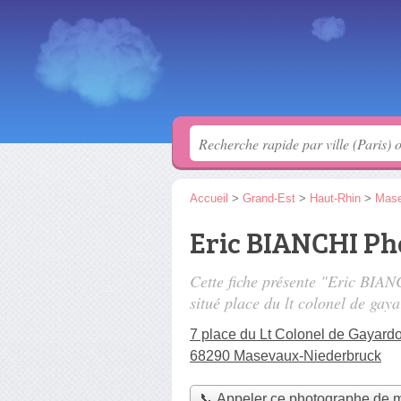
Accueil
>
Grand-Est
>
Haut-Rhin
>
Mase
Eric BIANCHI P
Cette fiche présente "Eric BIA
situé
place du lt colonel de gay
7 place du Lt Colonel de Gayard
68290 Masevaux-Niederbruck
📞 Appeler ce photographe de 