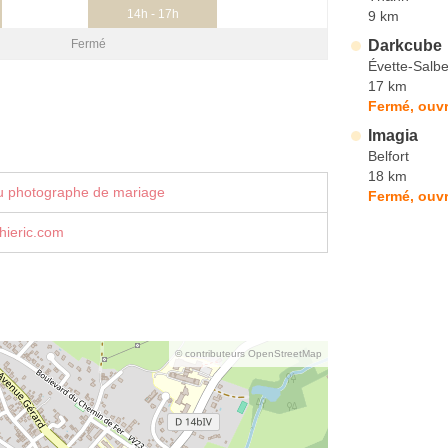
14h - 17h
9 km
Darkcube
Fermé
Évette-Salbe
17 km
Fermé, ouvr
Imagia
Belfort
18 km
u photographe de mariage
Fermé, ouvr
hieric.com
© contributeurs OpenStreetMap