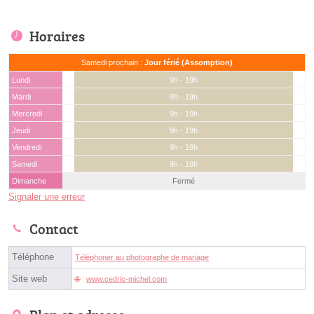
Horaires
Samedi prochain :
Jour férié (Assomption)
Lundi
9h - 19h
Mardi
9h - 19h
Mercredi
9h - 19h
Jeudi
9h - 19h
Vendredi
9h - 19h
Samedi
9h - 19h
Dimanche
Fermé
Signaler une erreur
Contact
Téléphone
Téléphoner au photographe de mariage
Site web
www.cedric-michel.com