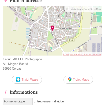
Plan et adresse
© contributeurs OpenStreetMap
Corriger l’adresse ou la localisation
Cédric MICHEL Photographe
All. Maryse Bastié
69960 Corbas
Trajet Waze
Trajet Maps
Informations
Forme juridique
Entrepreneur individuel