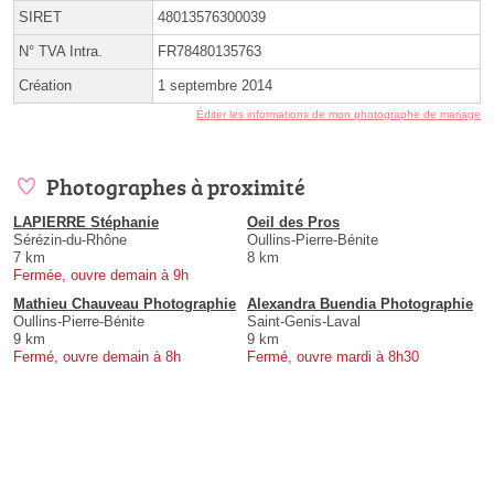
SIRET
48013576300039
N° TVA Intra.
FR78480135763
Création
1 septembre 2014
Éditer les informations de mon photographe de mariage
Photographes à proximité
LAPIERRE Stéphanie
Oeil des Pros
Sérézin-du-Rhône
Oullins-Pierre-Bénite
7 km
8 km
Fermée, ouvre demain à 9h
Mathieu Chauveau Photographie
Alexandra Buendia Photographie
Oullins-Pierre-Bénite
Saint-Genis-Laval
9 km
9 km
Fermé, ouvre demain à 8h
Fermé, ouvre mardi à 8h30