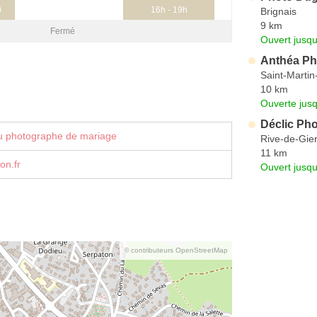
0
16h - 19h
Brignais
9 km
Fermé
Ouvert jusqu
Anthéa Ph
Saint-Martin
10 km
Ouverte jus
Déclic Ph
u photographe de mariage
Rive-de-Gie
11 km
on.fr
Ouvert jusqu
© contributeurs OpenStreetMap