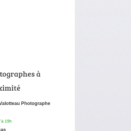
tographes à
ximité
Valotteau Photographe
'à 19h
gas