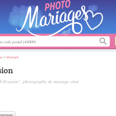
ne
>
Mornant
sion
sh Evasion", photographe de mariage situé
mariage