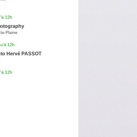
'à 12h
otography
-la-Plaine
qu'à 12h
oto Hervé PASSOT
r
'à 12h