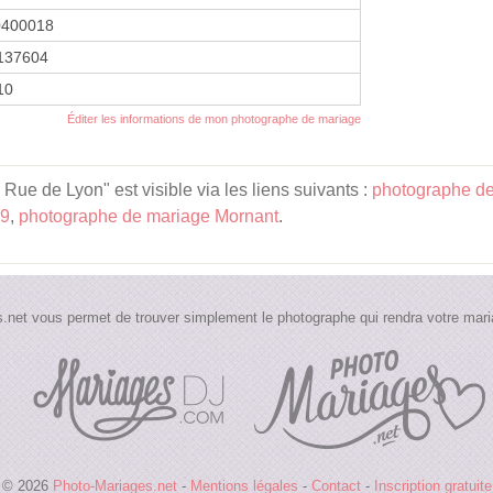
0400018
137604
10
Éditer les informations de mon photographe de mariage
ue de Lyon" est visible via les liens suivants :
photographe d
69
,
photographe de mariage Mornant
.
.net vous permet de trouver simplement le photographe qui rendra votre maria
© 2026
Photo-Mariages.net
-
Mentions légales
-
Contact
-
Inscription gratuite