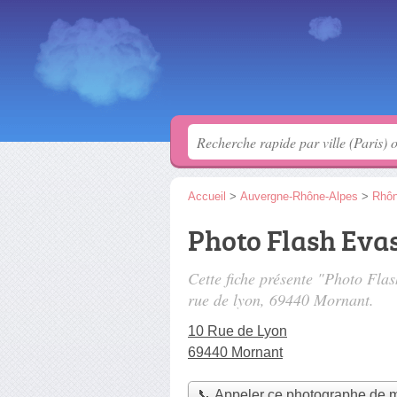
Accueil
>
Auvergne-Rhône-Alpes
>
Rhô
Photo Flash Eva
Cette fiche présente "Photo Fla
rue de lyon
, 69440 Mornant.
10 Rue de Lyon
69440 Mornant
📞 Appeler ce photographe de 