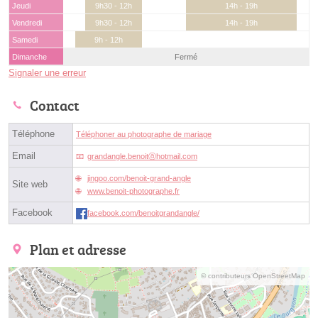
Jeudi
9h30 - 12h
14h - 19h
Vendredi
9h30 - 12h
14h - 19h
Samedi
9h - 12h
Dimanche
Fermé
Signaler une erreur
Contact
Téléphone
Téléphoner au photographe de mariage
Email
grandangle.benoitⓐhotmail.com
jingoo.com/benoit-grand-angle
Site web
www.benoit-photographe.fr
Facebook
facebook.com/benoitgrandangle/
Plan et adresse
© contributeurs OpenStreetMap