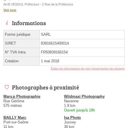
Arrêt VESOUL Préfecture - 2 Rue de la Préfecture
Voir tout
Informations
Forme juridique
SARL
SIRET
83916615400014
N° TVA Intra.
FR50839166154
Création
1 mai 2018
Éditer les informations de mon photographe de mariage
Photographes à proximité
Mary.p Photographie
Wildmaxi Photography
Rue Gérôme
Navenne
575 mètres
1.9 km
Ouvert jusqu'à 19h
BAILLY Marc
Isa Photo
Port-sur-Saône
Jussey
11 km
30 km