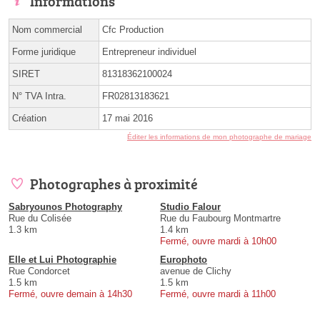
Informations
Nom commercial
Cfc Production
Forme juridique
Entrepreneur individuel
SIRET
81318362100024
N° TVA Intra.
FR02813183621
Création
17 mai 2016
Éditer les informations de mon photographe de mariage
Photographes à proximité
Sabryounos Photography
Studio Falour
Rue du Colisée
Rue du Faubourg Montmartre
1.3 km
1.4 km
Fermé, ouvre mardi à 10h00
Elle et Lui Photographie
Europhoto
Rue Condorcet
avenue de Clichy
1.5 km
1.5 km
Fermé, ouvre demain à 14h30
Fermé, ouvre mardi à 11h00