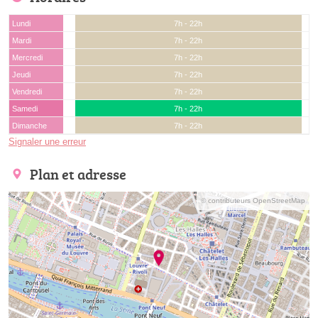
Lundi
7h - 22h
Mardi
7h - 22h
Mercredi
7h - 22h
Jeudi
7h - 22h
Vendredi
7h - 22h
Samedi
7h - 22h
Dimanche
7h - 22h
Signaler une erreur
Plan et adresse
© contributeurs OpenStreetMap