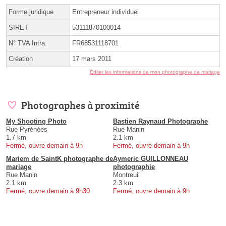
Forme juridique
Entrepreneur individuel
SIRET
53111870100014
N° TVA Intra.
FR68531118701
Création
17 mars 2011
Éditer les informations de mon photographe de mariage
Photographes à proximité
My Shooting Photo
Bastien Raynaud Photographe
Rue Pyrénées
Rue Manin
1.7 km
2.1 km
Fermé, ouvre demain à 9h
Fermé, ouvre demain à 9h
Mariem de SaintK photographe de
Aymeric GUILLONNEAU
mariage
photographie
Rue Manin
Montreuil
2.1 km
2.3 km
Fermé, ouvre demain à 9h30
Fermé, ouvre demain à 9h