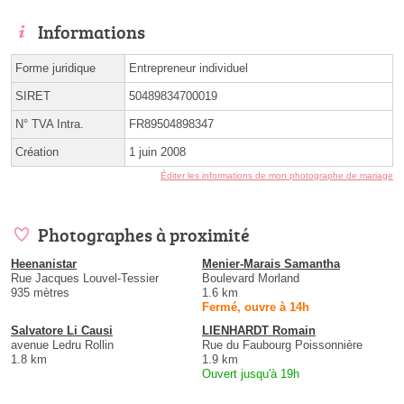
Informations
Forme juridique
Entrepreneur individuel
SIRET
50489834700019
N° TVA Intra.
FR89504898347
Création
1 juin 2008
Éditer les informations de mon photographe de mariage
Photographes à proximité
Heenanistar
Menier-Marais Samantha
Rue Jacques Louvel-Tessier
Boulevard Morland
935 mètres
1.6 km
Fermé, ouvre à 14h
Salvatore Li Causi
LIENHARDT Romain
avenue Ledru Rollin
Rue du Faubourg Poissonnière
1.8 km
1.9 km
Ouvert jusqu'à 19h