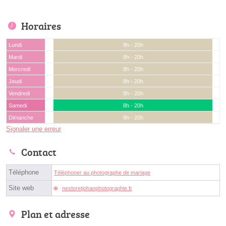
Horaires
Lundi
8h - 20h
Mardi
8h - 20h
Mercredi
8h - 20h
Jeudi
8h - 20h
Vendredi
8h - 20h
Samedi
8h - 20h
Dimanche
8h - 20h
Signaler une erreur
Contact
Téléphone
Téléphoner au photographe de mariage
Site web
nestoretjohanphotographie.fr
Plan et adresse