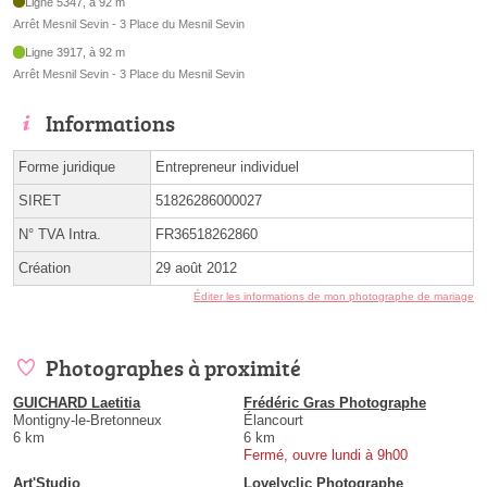
Ligne 5347, à 92 m
Arrêt Mesnil Sevin - 3 Place du Mesnil Sevin
Ligne 3917, à 92 m
Arrêt Mesnil Sevin - 3 Place du Mesnil Sevin
Informations
Forme juridique
Entrepreneur individuel
SIRET
51826286000027
N° TVA Intra.
FR36518262860
Création
29 août 2012
Éditer les informations de mon photographe de mariage
Photographes à proximité
GUICHARD Laetitia
Frédéric Gras Photographe
Montigny-le-Bretonneux
Élancourt
6 km
6 km
Fermé, ouvre lundi à 9h00
Art'Studio
Lovelyclic Photographe