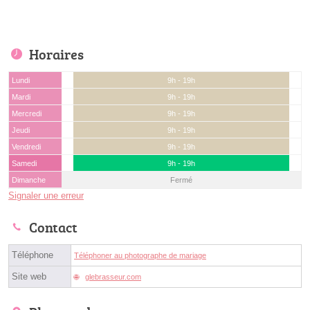
Horaires
Lundi
9h - 19h
Mardi
9h - 19h
Mercredi
9h - 19h
Jeudi
9h - 19h
Vendredi
9h - 19h
Samedi
9h - 19h
Dimanche
Fermé
Signaler une erreur
Contact
Téléphone
Téléphoner au photographe de mariage
Site web
glebrasseur.com