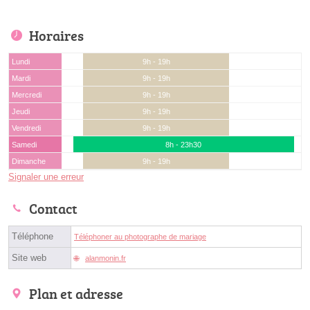
Horaires
Lundi
9h - 19h
Mardi
9h - 19h
Mercredi
9h - 19h
Jeudi
9h - 19h
Vendredi
9h - 19h
Samedi
8h - 23h30
Dimanche
9h - 19h
Signaler une erreur
Contact
Téléphone
Téléphoner au photographe de mariage
Site web
alanmonin.fr
Plan et adresse