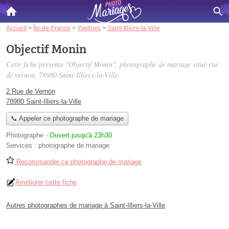
Accueil
>
Île-de-France
>
Yvelines
>
Saint-Illiers-la-Ville
Objectif Monin
Cette fiche présente "Objectif Monin", photographe de mariage situé
rue
de vernon
, 78980 Saint-Illiers-la-Ville.
2 Rue de Vernon
78980 Saint-Illiers-la-Ville
📞 Appeler ce photographe de mariage
Photographe
-
Ouvert jusqu'à 23h30
Services :
photographe de mariage
Recommander ce photographe de mariage
Améliorer cette fiche
Autres photographes de mariage à Saint-Illiers-la-Ville