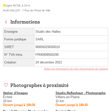
Ligne NCSA, à 19 m
Arrêt HALLES - 7 Rue de l’Hotel de Ville
Informations
Enseigne
Studio des Halles
Forme juridique
SARL
SIRET
90856029500010
N° TVA Intra.
FR06908560295
Création
24 décembre 2021
Éditer les informations de mon photographe de mariage
Photographes à proximité
Atelier d'Images
Studio.Reflexhaut - Photographe
Échiré
Villiers-en-Plaine
10 km
11 km
Ouvert jusqu'à 18h30
Ouvert jusqu'à 18h30