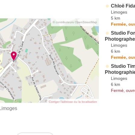
Chloë Fida
Limoges
5 km
© contributeurs OpenStreetMap
Fermée, ouv
Studio F
Photographe
Limoges
6 km
Fermée, ouv
Studio Tim
Photographi
Limoges
6 km
Fermé, ouvr
Corriger l’adresse ou la localisation
Limoges