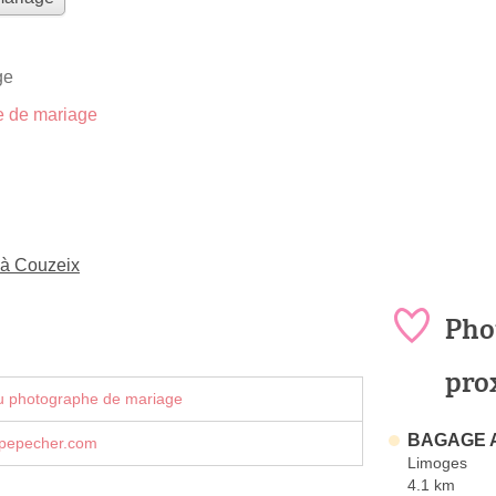
ge
 de mariage
 à Couzeix
Pho
pro
u photographe de mariage
BAGAGE A
ppepecher.com
Limoges
4.1 km