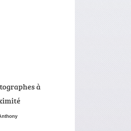
tographes à
ximité
nthony