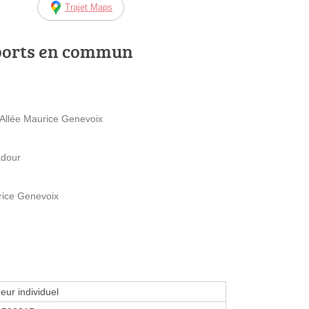
Trajet Maps
ports en commun
 Allée Maurice Genevoix
adour
rice Genevoix
eur individuel