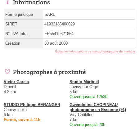
Informations
Forme juridique
SARL
SIRET
41932186400029
N° TVA Intra.
FR55419321864
Création
30 août 2000
Éditer les informations de mon photographe de mariage
Photographes à proximité
Victor Garcia
Studio Martinet
Draveil
Juvisy-sur-Orge
4.2 km
5 km
Ouvert jusqu'à 12h30
STUDIO Philippe BERANGER
Gwendoline CHOPINEAU
Choisy-le-Roi
photographe en Essonne (91)
6 km
Viry-Châtillon
Fermé, ouvre à 11h
7 km
Ouverte jusqu'à 20h