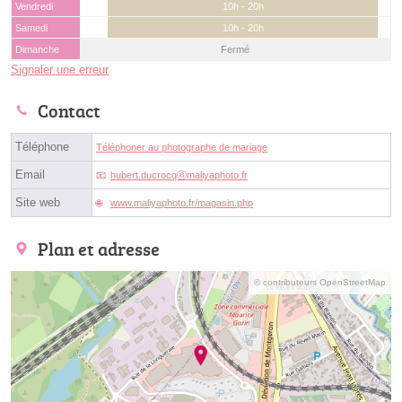
Vendredi
10h - 20h
Samedi
10h - 20h
Dimanche
Fermé
Signaler une erreur
Contact
Téléphone
Téléphoner au photographe de mariage
Email
hubert.ducrocqⓐmaliyaphoto.fr
Site web
www.maliyaphoto.fr/magasin.php
Plan et adresse
© contributeurs OpenStreetMap