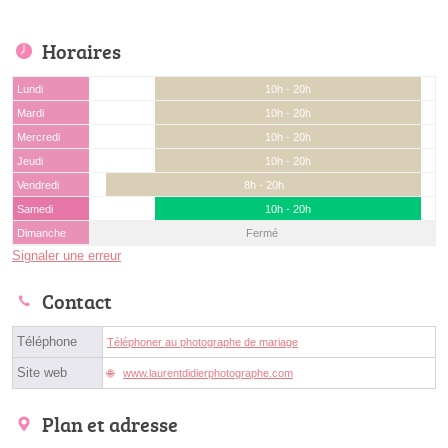
Horaires
Lundi
10h - 20h
Mardi
10h - 20h
Mercredi
10h - 20h
Jeudi
10h - 20h
Vendredi
8h - 20h
Samedi
10h - 20h
Dimanche
Fermé
Signaler une erreur
Contact
Téléphone
Téléphoner au photographe de mariage
Site web
www.laurentdidierphotographe.com
Plan et adresse