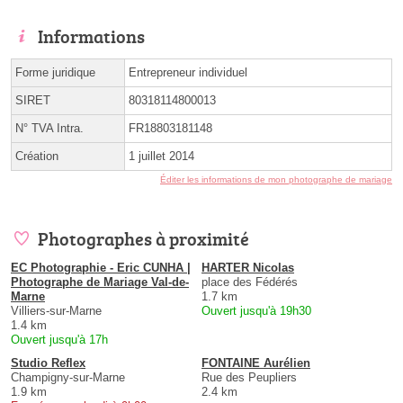
Informations
Forme juridique
Entrepreneur individuel
SIRET
80318114800013
N° TVA Intra.
FR18803181148
Création
1 juillet 2014
Éditer les informations de mon photographe de mariage
Photographes à proximité
EC Photographie - Eric CUNHA |
HARTER Nicolas
Photographe de Mariage Val-de-
place des Fédérés
Marne
1.7 km
Villiers-sur-Marne
Ouvert jusqu'à 19h30
1.4 km
Ouvert jusqu'à 17h
Studio Reflex
FONTAINE Aurélien
Champigny-sur-Marne
Rue des Peupliers
1.9 km
2.4 km