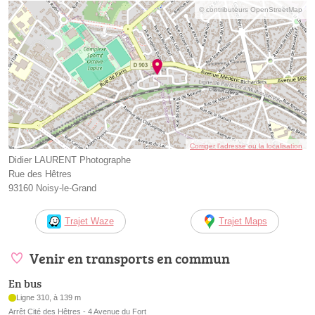
© contributeurs OpenStreetMap
Corriger l’adresse ou la localisation
Didier LAURENT Photographe
Rue des Hêtres
93160 Noisy-le-Grand
Trajet Waze
Trajet Maps
Venir en transports en commun
En bus
Ligne 310, à 139 m
Arrêt Cité des Hêtres - 4 Avenue du Fort