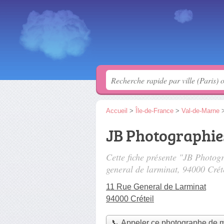
Accueil
>
Île-de-France
>
Val-de-Marne
JB Photographie
Cette fiche présente "JB Photog
general de larminat
, 94000 Créte
11 Rue General de Larminat
94000 Créteil
📞 Appeler ce photographe de 