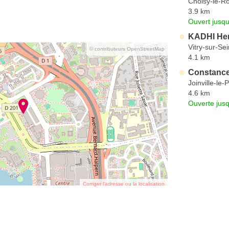
Choisy-le-Ro
3.9 km
Ouvert jusqu
KADHI He
Vitry-sur-Se
© contributeurs OpenStreetMap
4.1 km
Constance
Joinville-le-
4.6 km
Ouverte jus
Corriger l’adresse ou la localisation