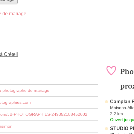
 de mariage
à Créteil
Pho
pro
u photographe de mariage
Camplan R
otographies.com
Maisons-Alfo
2.2 km
.com/JB-PHOTOGRAPHIES-249352188452602
Ouvert jusqu
nsimon
STUDIO P