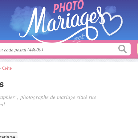
>
Créteil
s
raphies", photographe de mariage situé
rue
il.
mariage