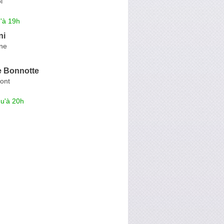
i
'à 19h
ni
ine
 Bonnotte
Pont
qu'à 20h