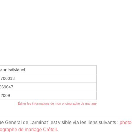
eur individuel
4700018
669647
 2009
Éditer les informations de mon photographe de mariage
General de Larminat" est visible via les liens suivants :
photo
ographe de mariage Créteil
.