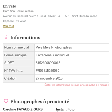
En vélo
Gare Soa Centre, à 36 m
Avenue du Général Leclerc / Rue du 8 Mai 1945 - 95310 Saint Ouen l'aumone
Capacité : 19 vélos
Voir tout
Informations
Nom commercial
Pele Mele Photographies
Forme juridique
Entrepreneur individuel
SIRET
81526908900018
N° TVA Intra.
FR03815269089
Création
27 novembre 2015
Éditer les informations de mon photographe de mariage
Photographes à proximité
Caroline FAYAUD ZIGURS
Instant Foto