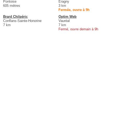
Pontoise
Éragny
605 mètres
3 km
Fermée, ouvre à 9h
Brard Chilpéric
Optim Web
Conflans-Sainte-Honorine
Vauréal
7 km
7 km
Fermé, ouvre demain à 9h