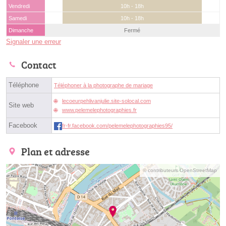
Vendredi
10h - 18h
Samedi
10h - 18h
Dimanche
Fermé
Signaler une erreur
Contact
Téléphone
Téléphoner à la photographe de mariage
lecoeurpehlivanjulie.site-solocal.com
Site web
www.pelemelephotographies.fr
Facebook
fr-fr.facebook.com/pelemelephotographies95/
Plan et adresse
© contributeurs OpenStreetMap