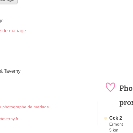
ge
 de mariage
 à Taverny
Pho
pro
u photographe de mariage
Cck 2
taverny.fr
Ermont
5 km