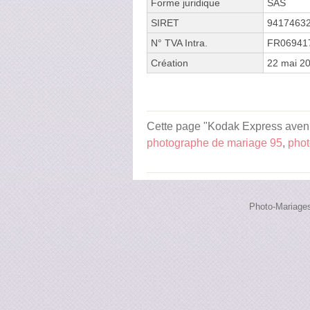
Forme juridique
SAS
SIRET
9417463
N° TVA Intra.
FR06941
Création
22 mai 2
Cette page "Kodak Express avenue 
photographe de mariage 95
,
phot
Photo-Mariages