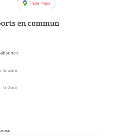
Trajet Maps
ports en commun
Ashburton
e la Gare
e la Gare
press