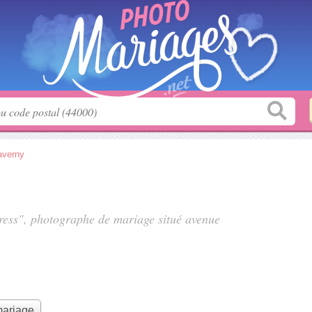
averny
ress", photographe de mariage situé
avenue
mariage