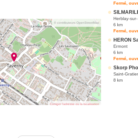
Fermé, ouvr
SILMARIL
Herblay-sur
© contributeurs OpenStreetMap
6 km
Fermé, ouvr
HERON S
Ermont
6 km
Fermé, ouvr
Skorp Pho
Saint-Gratie
8 km
Corriger l’adresse ou la localisation