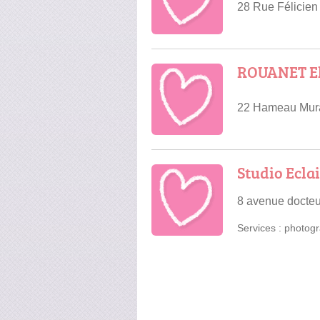
28 Rue Félicien
ROUANET El
22 Hameau Mura
Studio Ecla
8 avenue docteu
Services :
photogr