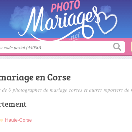
mariage en Corse
s de 0
photographes de mariage corses
et autres reporters de
rtement
Haute-Corse