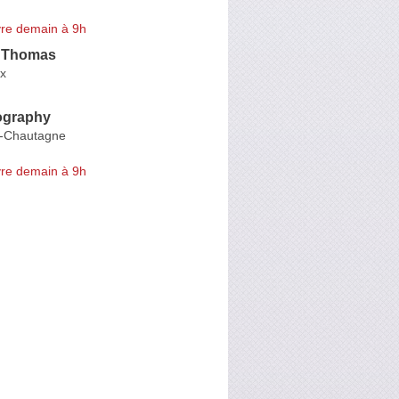
re demain à 9h
 Thomas
ix
ography
n-Chautagne
re demain à 9h