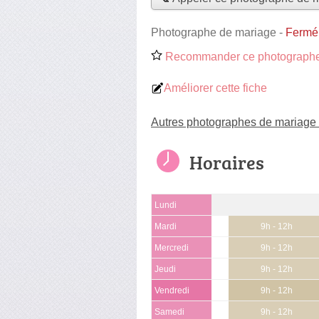
Photographe de mariage
-
Fermé,
Recommander ce photographe
Améliorer cette fiche
Autres photographes de mariage 
Horaires
Lundi
Mardi
9h - 12h
Mercredi
9h - 12h
Jeudi
9h - 12h
Vendredi
9h - 12h
Samedi
9h - 12h