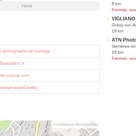
8 km
Fermé
Fermée, ouv
VIGLIANO
Grésy-sur-A
19 km
ATN Phot
Serrières-e
u photographe de mariage
19 km
Fermée, ouv
lⓐwanadoo.fr
site-solocal.com
om/photophil.belley
© contributeurs OpenStreetMap