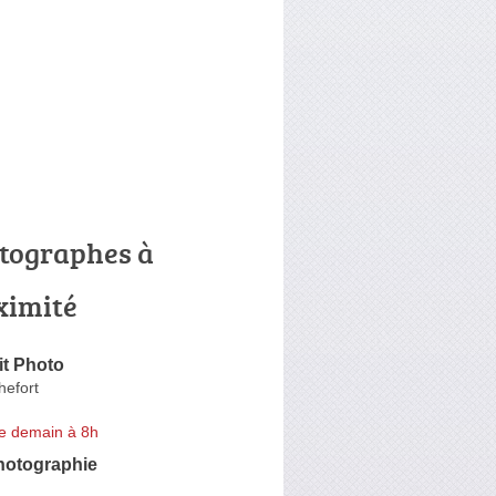
tographes à
ximité
it Photo
hefort
e demain à 8h
otographie