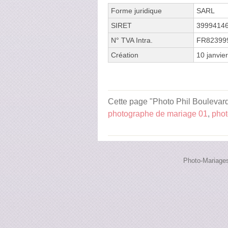
Forme juridique
SARL
SIRET
3999414
N° TVA Intra.
FR82399
Création
10 janvie
Cette page "Photo Phil Boulevard 
photographe de mariage 01
,
phot
Photo-Mariages