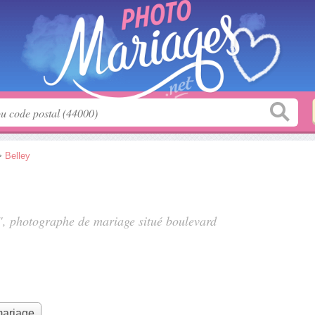
>
Belley
l", photographe de mariage situé
boulevard
mariage