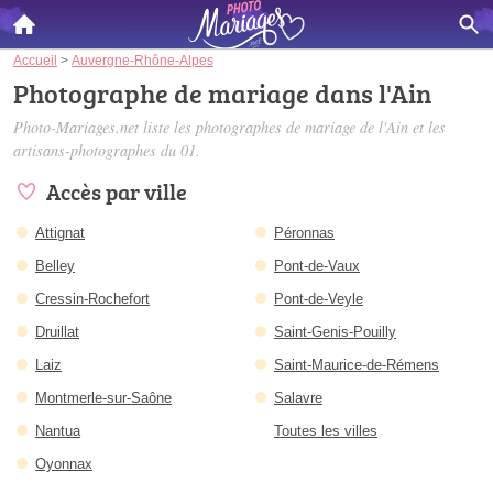
Accueil
>
Auvergne-Rhône-Alpes
Photographe de mariage dans l'Ain
Photo-Mariages.net liste les
photographes de mariage de l'Ain
et les
artisans-photographes du 01.
Accès par ville
Attignat
Péronnas
Belley
Pont-de-Vaux
Cressin-Rochefort
Pont-de-Veyle
Druillat
Saint-Genis-Pouilly
Laiz
Saint-Maurice-de-Rémens
Montmerle-sur-Saône
Salavre
Nantua
Toutes les villes
Oyonnax