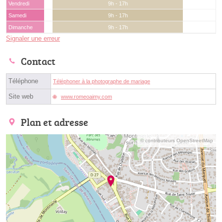
Vendredi
9h - 17h
Samedi
9h - 17h
Dimanche
9h - 17h
Signaler une erreur
Contact
Téléphone
Téléphoner à la photographe de mariage
Site web
www.romeoaimy.com
Plan et adresse
© contributeurs OpenStreetMap