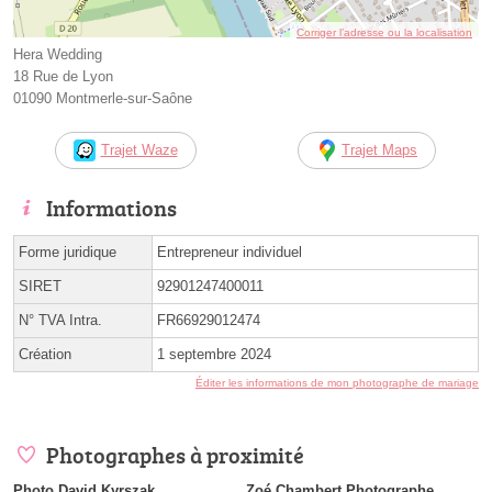
Corriger l’adresse ou la localisation
Hera Wedding
18 Rue de Lyon
01090 Montmerle-sur-Saône
Trajet Waze
Trajet Maps
Informations
Forme juridique
Entrepreneur individuel
SIRET
92901247400011
N° TVA Intra.
FR66929012474
Création
1 septembre 2024
Éditer les informations de mon photographe de mariage
Photographes à proximité
Photo David Kyrszak
Zoé Chambert Photographe