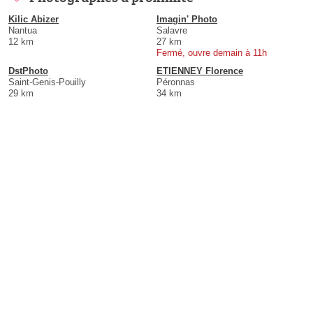
Kilic Abizer
Imagin' Photo
Nantua
Salavre
12 km
27 km
Fermé, ouvre demain à 11h
DstPhoto
ETIENNEY Florence
Saint-Genis-Pouilly
Péronnas
29 km
34 km