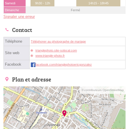
Samedi
9h30 - 12h
14h15 - 18h45
Dimanche
Fermé
Signaler une erreur
Contact
Téléphone
Téléphoner au photographe de mariage
trianglephoto.site-solocal.com
Site web
www.triangle-photo.fr
Facebook
facebook.com/trianglephotoericgonzalez
Plan et adresse
© contributeurs OpenStreetMap