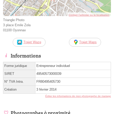
Corriger l’adresse ou la localisation
Triangle Photo
3 place Emile Zola
01100 Oyonnax
Trajet Waze
Trajet Maps
Informations
Forme juridique
Entrepreneur individuel
SIRET
49540573000039
N° TVA Intra.
FR80495405730
Création
3 février 2014
Éditer les informations de mon photographe de mariage
Photographes à proximité