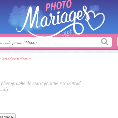
>
Saint-Genis-Pouilly
, photographe de mariage situé
rue konrad
uilly.
mariage