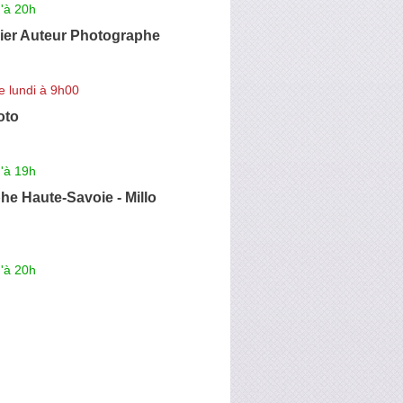
'à 20h
gier Auteur Photographe
e lundi à 9h00
oto
'à 19h
e Haute-Savoie - Millo
'à 20h