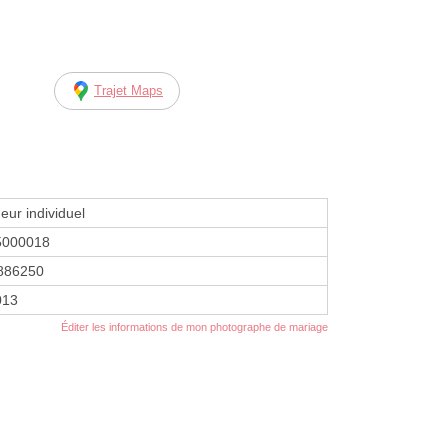
Trajet Maps
eur individuel
5000018
886250
2013
Éditer les informations de mon photographe de mariage