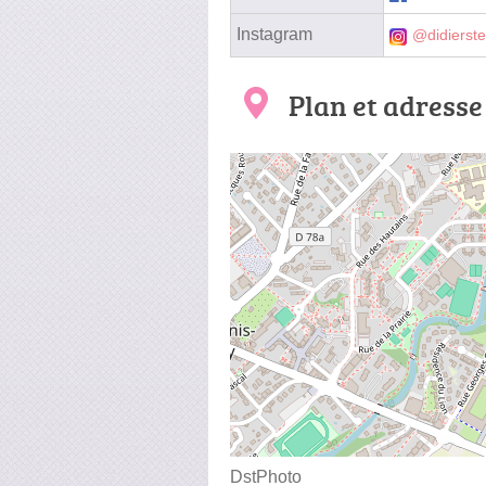
Instagram
@didierst
Plan et adresse
DstPhoto