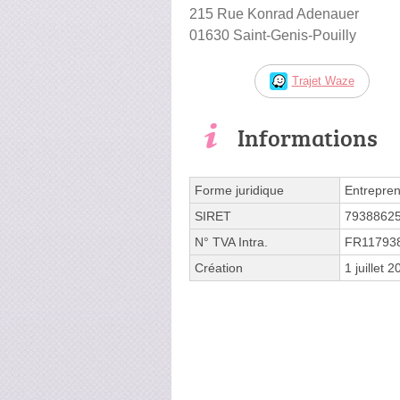
215 Rue Konrad Adenauer
01630 Saint-Genis-Pouilly
Trajet Waze
Informations
Forme juridique
Entrepren
SIRET
7938862
N° TVA Intra.
FR11793
Création
1 juillet 