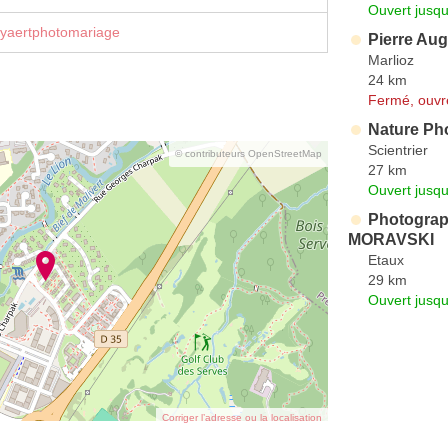
Ouvert jusqu
eyaertphotomariage
Pierre Au
Marlioz
24 km
Fermé, ouvr
Nature Ph
Scientrier
© contributeurs OpenStreetMap
27 km
Ouvert jusqu
Photograph
MORAVSKI
Etaux
29 km
Ouvert jusqu
Corriger l’adresse ou la localisation