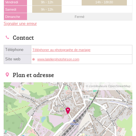
Vendredi
9h - 12h
14h - 18h30
Samedi
9h - 12h
Dimanche
Fermé
Signaler une erreur
Contact
Téléphone
Téléphoner au photographe de mariage
Site web
www.latelierphotohirson.com
Plan et adresse
© contributeurs OpenStreetMap