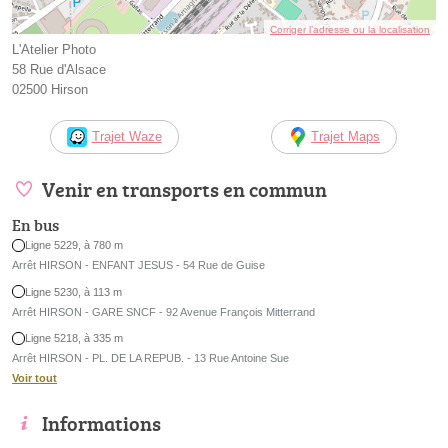
Corriger l’adresse ou la localisation
L'Atelier Photo
58 Rue d'Alsace
02500 Hirson
Trajet Waze
Trajet Maps
Venir en transports en commun
En bus
Ligne 5229, à 780 m
Arrêt HIRSON - ENFANT JESUS - 54 Rue de Guise
Ligne 5230, à 113 m
Arrêt HIRSON - GARE SNCF - 92 Avenue François Mitterrand
Ligne 5218, à 335 m
Arrêt HIRSON - PL. DE LA REPUB. - 13 Rue Antoine Sue
Voir tout
Informations