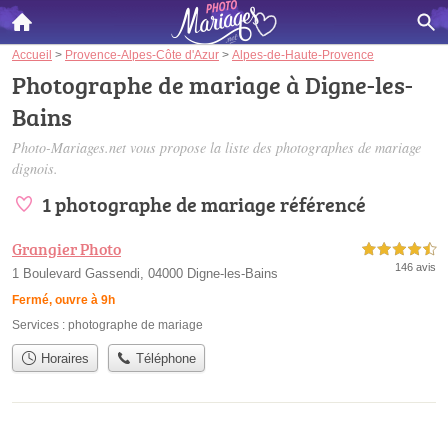
Accueil
>
Provence-Alpes-Côte d'Azur
>
Alpes-de-Haute-Provence
Photographe de mariage à Digne-les-
Bains
Photo-Mariages.net vous propose la liste des
photographes de mariage
dignois
.
1 photographe de mariage référencé
Grangier Photo
4,5 étoiles sur 5
146 avis
1 Boulevard Gassendi, 04000 Digne-les-Bains
Fermé, ouvre à 9h
Services :
photographe de mariage
Horaires
Téléphone