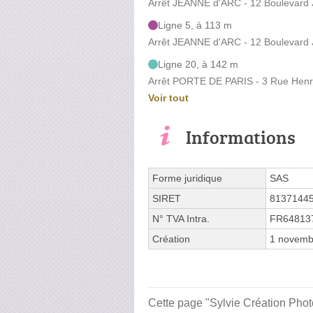
Arrêt JEANNE d'ARC - 12 Boulevard 
Ligne 5, à 113 m
Arrêt JEANNE d'ARC - 12 Boulevard 
Ligne 20, à 142 m
Arrêt PORTE DE PARIS - 3 Rue Hen
Voir tout
Informations
Forme juridique
SAS
SIRET
8137144
N° TVA Intra.
FR64813
Création
1 novemb
Cette page "Sylvie Création Photo