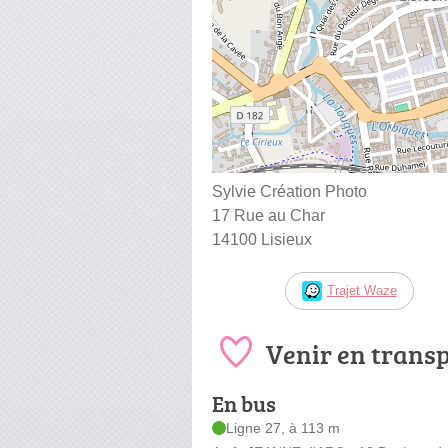
Sylvie Création Photo
17 Rue au Char
14100 Lisieux
Trajet Waze
Venir en trans
En bus
Ligne 27, à 113 m