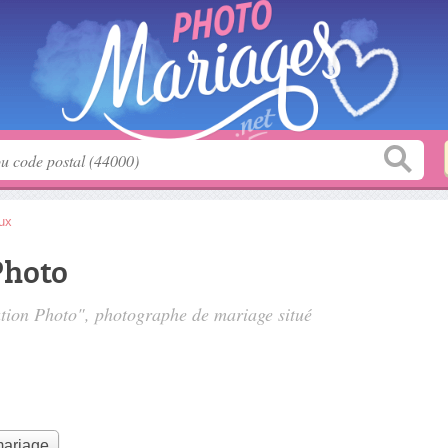
eux
Photo
éation Photo", photographe de mariage situé
mariage