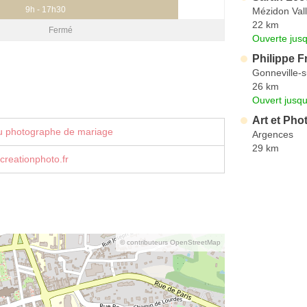
9h - 17h30
Mézidon Val
22 km
Fermé
Ouverte jus
Philippe 
Gonneville-
26 km
Ouvert jusqu
Art et Pho
u photographe de mariage
Argences
29 km
creationphoto.fr
© contributeurs OpenStreetMap