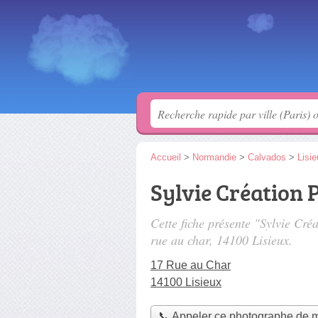
Accueil
>
Normandie
>
Calvados
>
Lisi
Sylvie Création 
Cette fiche présente "Sylvie Cr
rue au char
, 14100 Lisieux.
17 Rue au Char
14100 Lisieux
📞 Appeler ce photographe de 