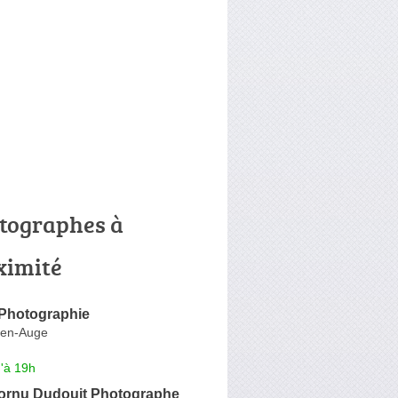
tographes à
ximité
Photographie
e-en-Auge
'à 19h
ornu Dudouit Photographe