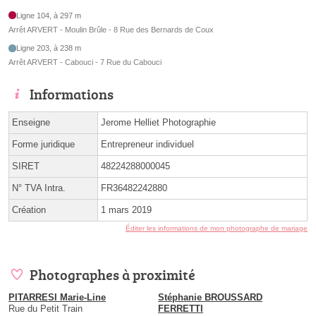
Ligne 104, à 297 m
Arrêt ARVERT - Moulin Brûle - 8 Rue des Bernards de Coux
Ligne 203, à 238 m
Arrêt ARVERT - Cabouci - 7 Rue du Cabouci
Informations
Enseigne
Jerome Helliet Photographie
Forme juridique
Entrepreneur individuel
SIRET
48224288000045
N° TVA Intra.
FR36482242880
Création
1 mars 2019
Éditer les informations de mon photographe de mariage
Photographes à proximité
PITARRESI Marie-Line
Stéphanie BROUSSARD
Rue du Petit Train
FERRETTI