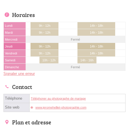
Horaires
Lundi
9h - 12h
14h - 18h
Mardi
9h - 12h
14h - 18h
Mercredi
Fermé
Jeudi
9h - 12h
14h - 18h
Vendredi
9h - 12h
14h - 18h
Samedi
10h - 12h
14h - 16h
Dimanche
Fermé
Signaler une erreur
Contact
Téléphone
Téléphoner au photographe de mariage
Site web
www.jeromehelliet-photographie.com
Plan et adresse