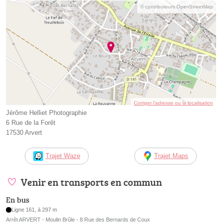
© contributeurs OpenStreetMap
Corriger l’adresse ou la localisation
Jérôme Helliet Photographie
6 Rue de la Forêt
17530 Arvert
Trajet Waze
Trajet Maps
Venir en transports en commun
En bus
Ligne 161, à 297 m
Arrêt ARVERT - Moulin Brûle - 8 Rue des Bernards de Coux