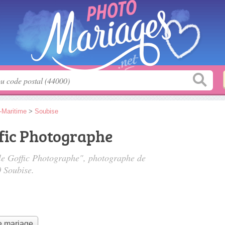
-Maritime
>
Soubise
ffic Photographe
 le Goffic Photographe", photographe de
 Soubise.
e mariage