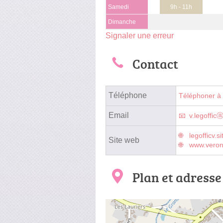
Samedi
9h - 11h
Dimanche
Signaler une erreur
Contact
Téléphone
Téléphoner à
Email
v.legoffic
legofficv.s
Site web
www.veron
Plan et adresse