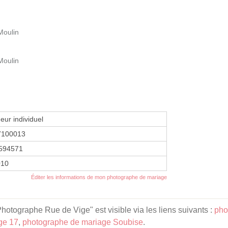
Moulin
Moulin
eur individuel
7100013
594571
010
Éditer les informations de mon photographe de mariage
hotographe Rue de Vige" est visible via les liens suivants :
pho
ge 17
,
photographe de mariage Soubise
.