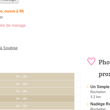
e, ouvre à 9h
ge
he de mariage
 à Soubise
Pho
pro
9h - 19h
9h - 19h
Un Simple 
9h - 19h
Rochefort
3.2 km
9h - 19h
Nadège R
9h - 19h
Rochefort