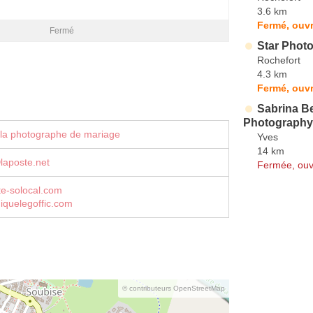
3.6 km
Fermé, ouvr
Fermé
Star Phot
Rochefort
4.3 km
Fermé, ouvr
Sabrina Be
Photography
 la photographe de mariage
Yves
14 km
ⓐlaposte.net
Fermée, ouv
ite-solocal.com
iquelegoffic.com
© contributeurs OpenStreetMap