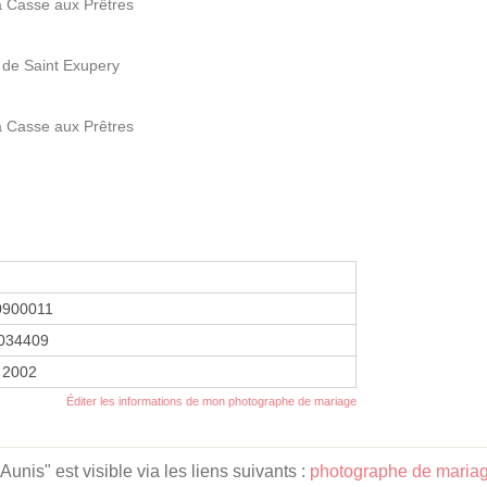
a Casse aux Prêtres
 de Saint Exupery
a Casse aux Prêtres
0900011
034409
 2002
Éditer les informations de mon photographe de mariage
unis" est visible via les liens suivants :
photographe de mariag