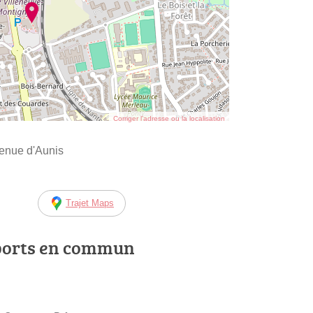
Corriger l’adresse ou la localisation
enue d'Aunis
Trajet Maps
ports en commun