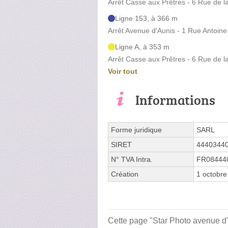
Arrêt Casse aux Prêtres - 6 Rue de l
Ligne 153, à 366 m
Arrêt Avenue d'Aunis - 1 Rue Antoine
Ligne A, à 353 m
Arrêt Casse aux Prêtres - 6 Rue de l
Voir tout
Informations
Forme juridique
SARL
SIRET
4440344
N° TVA Intra.
FR08444
Création
1 octobre
Cette page "Star Photo avenue d'A