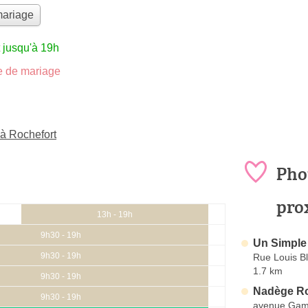
mariage
 jusqu'à 19h
 de mariage
à Rochefort
Pho
pro
13h - 19h
9h30 - 19h
Un Simple 
9h30 - 19h
Rue Louis B
1.7 km
9h30 - 19h
Nadège R
9h30 - 19h
avenue Gam