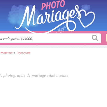
-Maritime
>
Rochefort
o", photographe de mariage situé
avenue