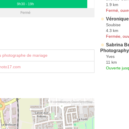
9h30 - 19h
1.9 km
Fermé, ouvr
Fermé
Véronique
Soubise
4.3 km
Fermée, ouv
Sabrina Be
Photography
u photographe de mariage
Yves
11 km
hoto17.com
Ouverte jus
© contributeurs OpenStreetMap