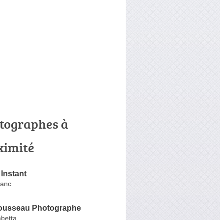
tographes à
ximité
Instant
lanc
ousseau Photographe
betta