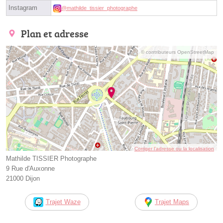
Instagram
@mathilde_tissier_photographe
Plan et adresse
© contributeurs OpenStreetMap
Corriger l’adresse ou la localisation
Mathilde TISSIER Photographe
9 Rue d'Auxonne
21000 Dijon
Trajet Waze
Trajet Maps