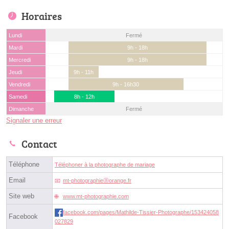
Horaires
Lundi
Fermé
Mardi
9h - 18h
Mercredi
9h - 18h
Jeudi
9h - 11h
Vendredi
9h - 16h30
Samedi
8h - 12h
Dimanche
Fermé
Signaler une erreur
Contact
Téléphone
Téléphoner à la photographe de mariage
Email
mt-photographieⓐorange.fr
Site web
www.mt-photographie.com
facebook.com/pages/Mathilde-Tissier-Photographe/153424058
Facebook
027829