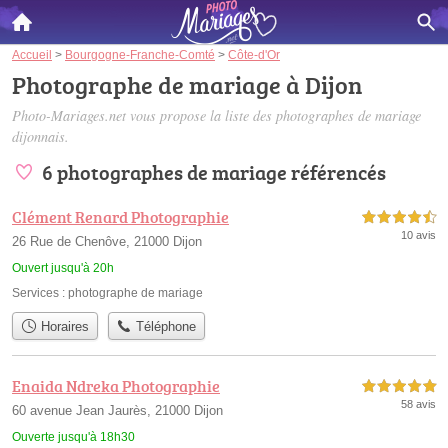
Accueil
>
Bourgogne-Franche-Comté
>
Côte-d'Or
Photographe de mariage à Dijon
Photo-Mariages.net vous propose la liste des
photographes de mariage
dijonnais
.
6 photographes de mariage référencés
Clément Renard Photographie
4,5 étoiles sur 5
10 avis
26 Rue de Chenôve, 21000 Dijon
Ouvert jusqu'à 20h
Services :
photographe de mariage
Horaires
Téléphone
Enaida Ndreka Photographie
5,0 étoiles sur 5
58 avis
60 avenue Jean Jaurès, 21000 Dijon
Ouverte jusqu'à 18h30