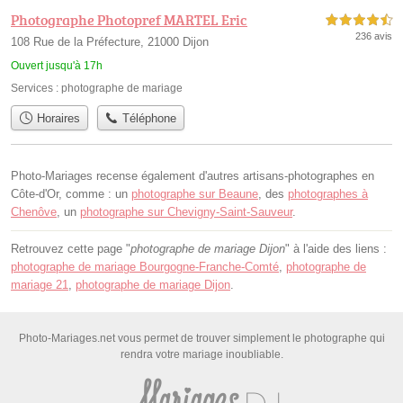
Photographe Photopref MARTEL Eric
4,5 étoiles sur 5
236 avis
108 Rue de la Préfecture, 21000 Dijon
Ouvert jusqu'à 17h
Services :
photographe de mariage
Horaires
Téléphone
Photo-Mariages recense également d'autres artisans-photographes en
Côte-d'Or, comme : un
photographe sur Beaune
, des
photographes à
Chenôve
, un
photographe sur Chevigny-Saint-Sauveur
.
Retrouvez cette page "
photographe de mariage Dijon
" à l'aide des liens :
photographe de mariage Bourgogne-Franche-Comté
,
photographe de
mariage 21
,
photographe de mariage Dijon
.
Photo-Mariages.net vous permet de trouver simplement le photographe qui
rendra votre mariage inoubliable.