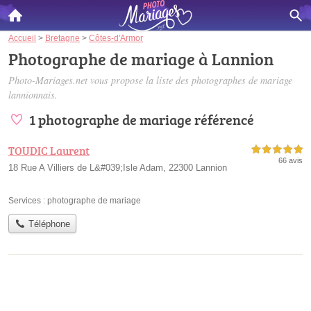
Accueil
>
Bretagne
>
Côtes-d'Armor
Photographe de mariage à Lannion
Photo-Mariages.net vous propose la liste des
photographes de mariage
lannionnais
.
1 photographe de mariage référencé
TOUDIC Laurent
5,0 étoiles sur 5
66 avis
18 Rue A Villiers de L&#039;Isle Adam, 22300 Lannion
Services :
photographe de mariage
Téléphone