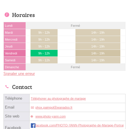
Horaires
Lundi
Fermé
Mardi
9h - 12h
14h - 19h
Mercredi
9h - 12h
14h - 19h
Jeudi
9h - 12h
14h - 19h
Vendredi
9h - 12h
14h - 19h
Samedi
9h - 12h
14h - 19h
Dimanche
Fermé
Signaler une erreur
Contact
Téléphone
Téléphoner au photographe de mariage
Email
phox.paimpolⓐwanadoo.fr
Site web
www.photo-yann.com
facebook.com/PHOTO-YANN-Photographe-de-Mariage-Portrai
Facebook