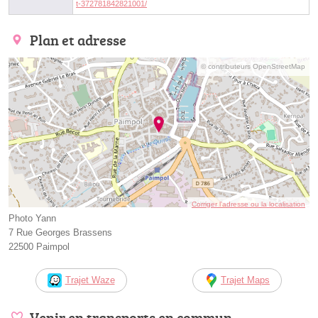
t-372781842821001/
Plan et adresse
© contributeurs OpenStreetMap
Corriger l’adresse ou la localisation
Photo Yann
7 Rue Georges Brassens
22500 Paimpol
Trajet Waze
Trajet Maps
Venir en transports en commun