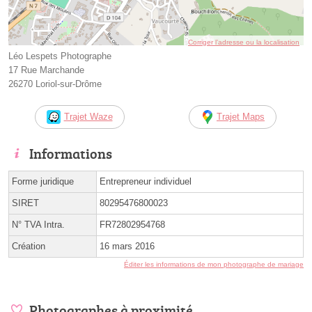
Corriger l’adresse ou la localisation
Léo Lespets Photographe
17 Rue Marchande
26270 Loriol-sur-Drôme
Trajet Waze
Trajet Maps
Informations
Forme juridique
Entrepreneur individuel
SIRET
80295476800023
N° TVA Intra.
FR72802954768
Création
16 mars 2016
Éditer les informations de mon photographe de mariage
Photographes à proximité