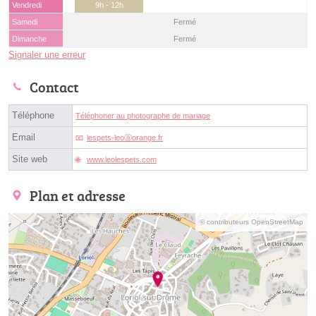
Vendredi
9h - 12h
Samedi
Fermé
Dimanche
Fermé
Signaler une erreur
Contact
Téléphone
Téléphoner au photographe de mariage
Email
lespets-leoⓐorange.fr
Site web
www.leolespets.com
Plan et adresse
© contributeurs OpenStreetMap