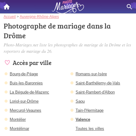
Accueil
>
Auvergne-Rhône-Alpes
Photographe de mariage dans la
Drôme
Photo-Mariages.net liste les
photographes de mariage de la Drôme
et les
reporters de mariage du 26.
Accès par ville
Bourg-de-Péage
Romans-sur-Isère
Buis-les-Baronnies
Saint-Barthélemy-de-Vals
La Bégude-de-Mazenc
Saint-Rambert-d'Albon
Loriol-sur-Drôme
Saou
Mercurol-Veaunes
Tain-l'Hermitage
Montélier
Valence
Montélimar
Toutes les villes