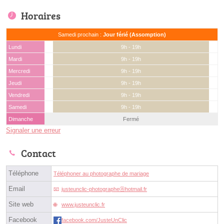
Horaires
Samedi prochain :
Jour férié (Assomption)
Lundi
9h - 19h
Mardi
9h - 19h
Mercredi
9h - 19h
Jeudi
9h - 19h
Vendredi
9h - 19h
Samedi
9h - 19h
Dimanche
Fermé
Signaler une erreur
Contact
Téléphone
Téléphoner au photographe de mariage
Email
justeunclic-photographeⓐhotmail.fr
Site web
www.justeunclic.fr
Facebook
facebook.com/JusteUnClic