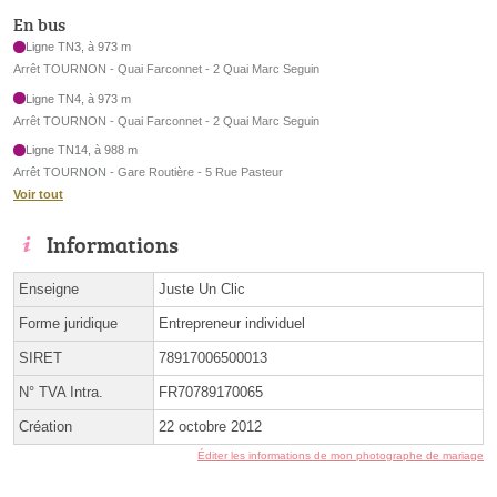
En bus
Ligne TN3, à 973 m
Arrêt TOURNON - Quai Farconnet - 2 Quai Marc Seguin
Ligne TN4, à 973 m
Arrêt TOURNON - Quai Farconnet - 2 Quai Marc Seguin
Ligne TN14, à 988 m
Arrêt TOURNON - Gare Routière - 5 Rue Pasteur
Voir tout
Informations
Enseigne
Juste Un Clic
Forme juridique
Entrepreneur individuel
SIRET
78917006500013
N° TVA Intra.
FR70789170065
Création
22 octobre 2012
Éditer les informations de mon photographe de mariage