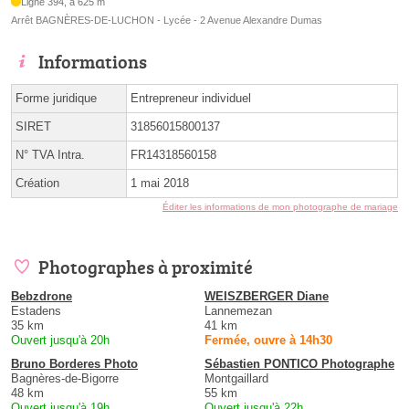
Ligne 394, à 625 m
Arrêt BAGNÈRES-DE-LUCHON - Lycée - 2 Avenue Alexandre Dumas
Informations
Forme juridique
Entrepreneur individuel
SIRET
31856015800137
N° TVA Intra.
FR14318560158
Création
1 mai 2018
Éditer les informations de mon photographe de mariage
Photographes à proximité
Bebzdrone
WEISZBERGER Diane
Estadens
Lannemezan
35 km
41 km
Ouvert jusqu'à 20h
Fermée, ouvre à 14h30
Bruno Borderes Photo
Sébastien PONTICO Photographe
Bagnères-de-Bigorre
Montgaillard
48 km
55 km
Ouvert jusqu'à 19h
Ouvert jusqu'à 22h