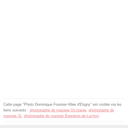
Cette page "Photo Dominique Fournier Allée d'Etigny" est visible via les
liens suivants :
photographe de mariage Occitanie
,
photographe de
mariage 31
,
photographe de mariage Bagnères-de-Luchon
.