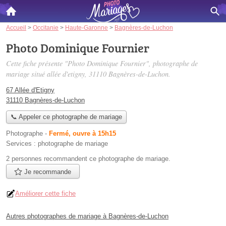
Accueil
>
Occitanie
>
Haute-Garonne
>
Bagnères-de-Luchon
Photo Dominique Fournier
Cette fiche présente "Photo Dominique Fournier", photographe de
mariage situé
allée d'etigny
, 31110 Bagnères-de-Luchon.
67 Allée d'Etigny
31110 Bagnères-de-Luchon
📞 Appeler ce photographe de mariage
Photographe
-
Fermé, ouvre à 15h15
Services :
photographe de mariage
2 personnes
recommandent
ce photographe de mariage.
Je recommande
Améliorer cette fiche
Autres photographes de mariage à Bagnères-de-Luchon