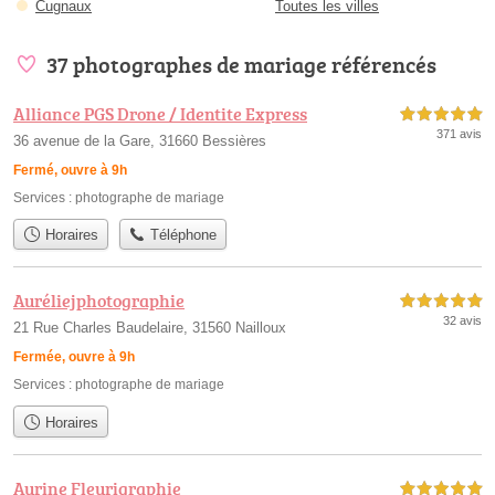
Cugnaux
Toutes les villes
37 photographes de mariage référencés
Alliance PGS Drone / Identite Express
5,0 étoiles sur 5
371 avis
36 avenue de la Gare, 31660 Bessières
Fermé, ouvre à 9h
Services :
photographe de mariage
Horaires
Téléphone
Auréliejphotographie
5,0 étoiles sur 5
32 avis
21 Rue Charles Baudelaire, 31560 Nailloux
Fermée, ouvre à 9h
Services :
photographe de mariage
Horaires
Aurine Fleurigraphie
5,0 étoiles sur 5