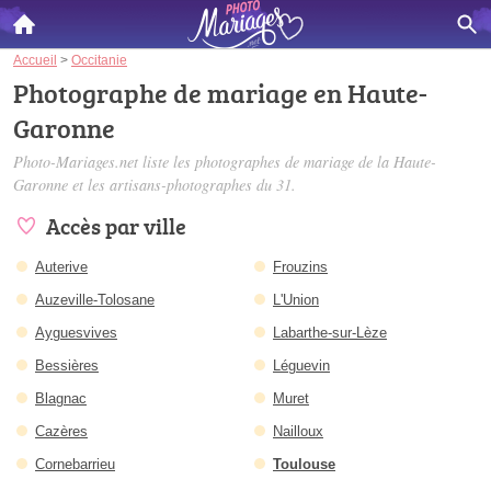
Accueil
>
Occitanie
Photographe de mariage en Haute-
Garonne
Photo-Mariages.net liste les
photographes de mariage de la Haute-
Garonne
et les artisans-photographes du 31.
Accès par ville
Auterive
Frouzins
Auzeville-Tolosane
L'Union
Ayguesvives
Labarthe-sur-Lèze
Bessières
Léguevin
Blagnac
Muret
Cazères
Nailloux
Cornebarrieu
Toulouse