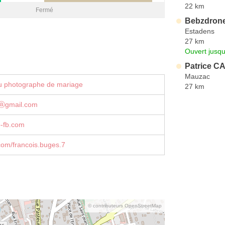
22 km
Fermé
Bebzdron
Estadens
27 km
Ouvert jusqu
Patrice C
Mauzac
u photographe de mariage
27 km
ⓐgmail.com
-fb.com
com/francois.buges.7
© contributeurs OpenStreetMap