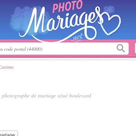
Cazères
, photographe de mariage situé
boulevard
mariage