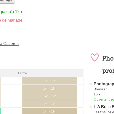
 jusqu'à 12h
 de mariage
 à Cazères
Pho
pro
Fermé
14h - 19h
Photogra
14h - 19h
Boussan
16 km
14h - 19h
Ouverte jus
14h - 19h
L.A Belle 
14h - 19h
Lézat-sur-L