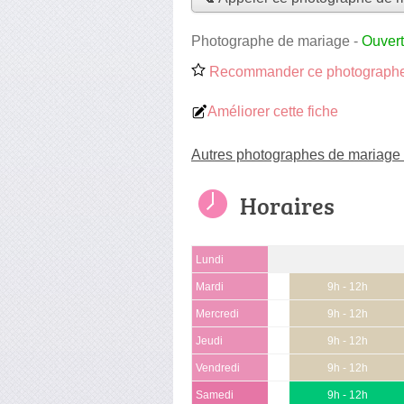
Photographe de mariage
-
Ouvert
Recommander ce photographe
Améliorer cette fiche
Autres photographes de mariage
Horaires
Lundi
Mardi
9h - 12h
Mercredi
9h - 12h
Jeudi
9h - 12h
Vendredi
9h - 12h
Samedi
9h - 12h