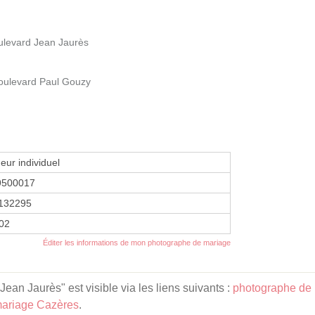
ulevard Jean Jaurès
oulevard Paul Gouzy
eur individuel
9500017
132295
002
Éditer les informations de mon photographe de mariage
an Jaurès" est visible via les liens suivants :
photographe de 
mariage Cazères
.