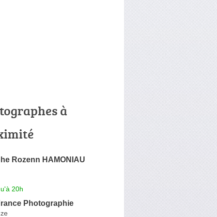
tographes à
ximité
phe Rozenn HAMONIAU
qu'à 20h
France Photographie
èze