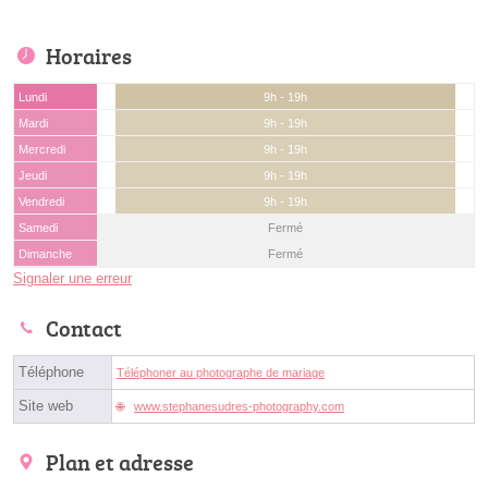
Horaires
Lundi
9h - 19h
Mardi
9h - 19h
Mercredi
9h - 19h
Jeudi
9h - 19h
Vendredi
9h - 19h
Samedi
Fermé
Dimanche
Fermé
Signaler une erreur
Contact
Téléphone
Téléphoner au photographe de mariage
Site web
www.stephanesudres-photography.com
Plan et adresse