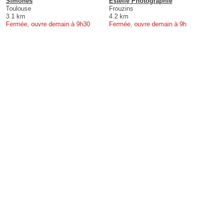
Simones
Estelle Photographie
Toulouse
Frouzins
3.1 km
4.2 km
Fermée, ouvre demain à 9h30
Fermée, ouvre demain à 9h