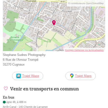
© contributeurs OpenStreetMap
Corriger l’adresse ou la localisation
Stephane Sudres Photography
6 Rue de l'Amour Trompé
31270 Cugnaux
Trajet Waze
Trajet Maps
Venir en transports en commun
En bus
Ligne 48, à 488 m
Arrêt Canal - 140 Chemin de Larramet