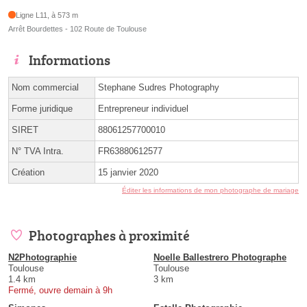
Ligne L11, à 573 m
Arrêt Bourdettes - 102 Route de Toulouse
Informations
Nom commercial
Stephane Sudres Photography
Forme juridique
Entrepreneur individuel
SIRET
88061257700010
N° TVA Intra.
FR63880612577
Création
15 janvier 2020
Éditer les informations de mon photographe de mariage
Photographes à proximité
N2Photographie
Noelle Ballestrero Photographe
Toulouse
Toulouse
1.4 km
3 km
Fermé, ouvre demain à 9h