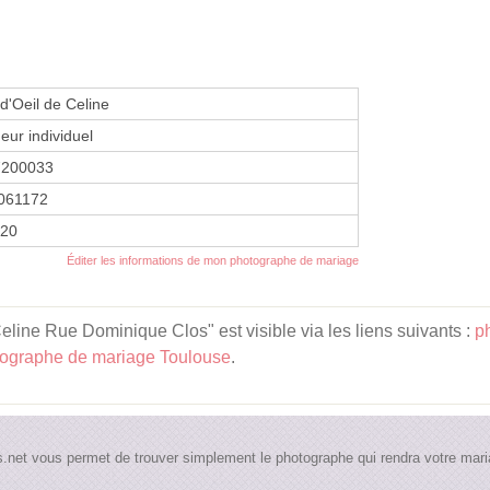
 d'Oeil de Celine
eur individuel
7200033
061172
020
Éditer les informations de mon photographe de mariage
eline Rue Dominique Clos" est visible via les liens suivants :
p
ographe de mariage Toulouse
.
.net vous permet de trouver simplement le photographe qui rendra votre maria