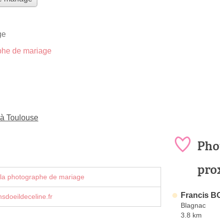
ge
he de mariage
 à Toulouse
Pho
pro
 la photographe de mariage
Francis B
nsdoeildeceline.fr
Blagnac
3.8 km