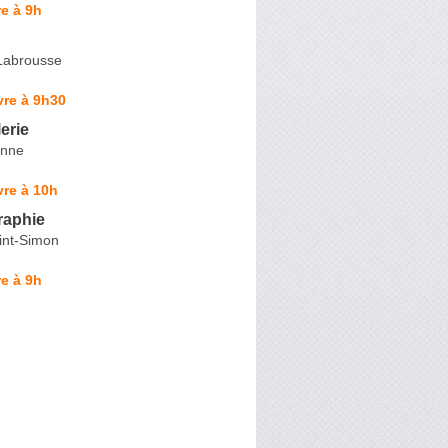
e à 9h
Labrousse
vre à 9h30
erie
enne
re à 10h
raphie
int-Simon
e à 9h