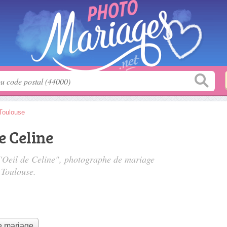
Toulouse
de Celine
 d'Oeil de Celine", photographe de mariage
 Toulouse.
e mariage