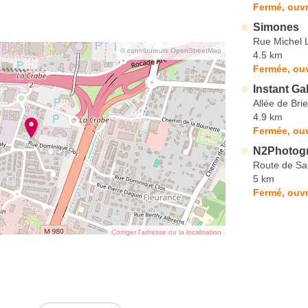
Fermé, ouvr
Simones
Rue Michel 
© contributeurs OpenStreetMap
4.5 km
Fermée, ou
Instant Gal
Allée de Bri
4.9 km
Fermée, ouv
N2Photog
Route de Sa
5 km
Fermé, ouvr
Corriger l’adresse ou la localisation