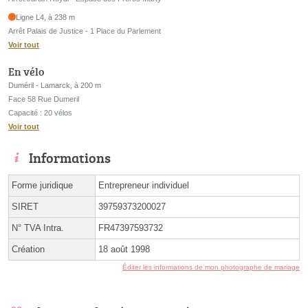
Ligne L4, à 238 m
Arrêt Palais de Justice - 1 Place du Parlement
Voir tout
En vélo
Duméril - Lamarck, à 200 m
Face 58 Rue Dumeril
Capacité : 20 vélos
Voir tout
Informations
Forme juridique
Entrepreneur individuel
SIRET
39759373200027
N° TVA Intra.
FR47397593732
Création
18 août 1998
Éditer les informations de mon photographe de mariage