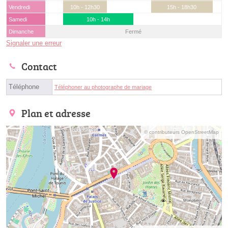
Vendredi
10h - 12h30
15h - 18h30
Samedi
10h - 14h
Dimanche
Fermé
Signaler une erreur
Contact
Téléphone
Téléphoner au photographe de mariage
Plan et adresse
© contributeurs OpenStreetMap