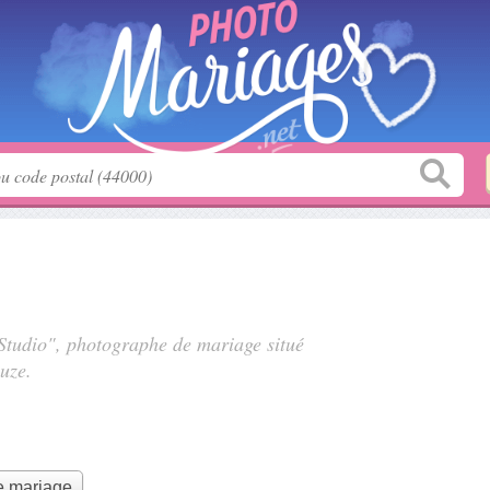
 Studio", photographe de mariage situé
uze.
e mariage