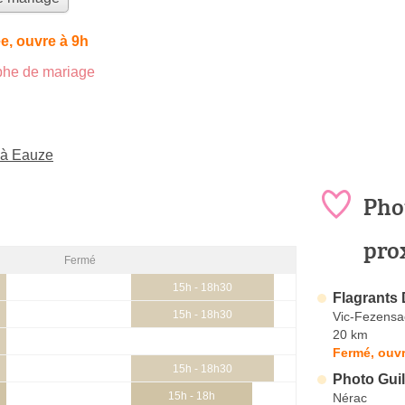
e, ouvre à 9h
he de mariage
 à Eauze
Pho
pro
Fermé
15h - 18h30
Flagrants 
15h - 18h30
Vic-Fezensa
20 km
Fermé, ouvr
15h - 18h30
Photo Gui
15h - 18h
Nérac