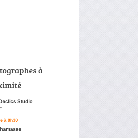
tographes à
ximité
Declics Studio
c
e à 8h30
lhamasse