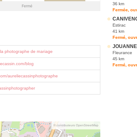
36 km
Fermé
Fermée, ouv
CANIVENQ 
Estirac
41 km
Fermé, ouvr
JOUANNE 
 la photographe de mariage
Fleurance
45 km
iecassin.com/blog
Fermé, ouvr
com/aureliecassinphotographe
assinphotographer
© contributeurs OpenStreetMap