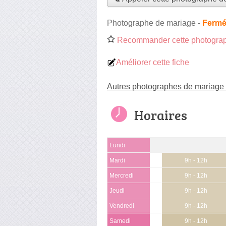
Photographe de mariage
-
Fermé
Recommander cette photograp
Améliorer cette fiche
Autres photographes de mariage
Horaires
Lundi
Mardi
9h - 12h
Mercredi
9h - 12h
Jeudi
9h - 12h
Vendredi
9h - 12h
Samedi
9h - 12h