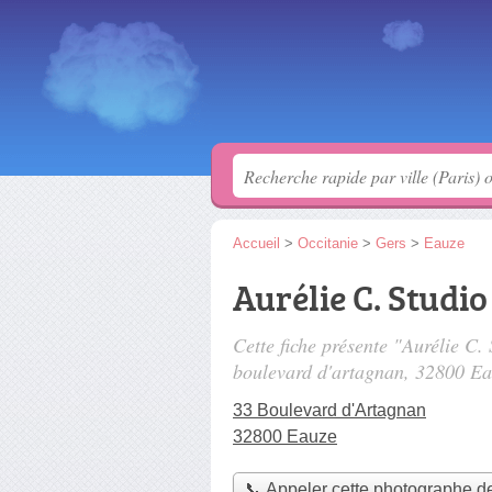
Accueil
>
Occitanie
>
Gers
>
Eauze
Aurélie C. Studio
Cette fiche présente "Aurélie C.
boulevard d'artagnan
, 32800 Ea
33 Boulevard d'Artagnan
32800 Eauze
📞 Appeler cette photographe d