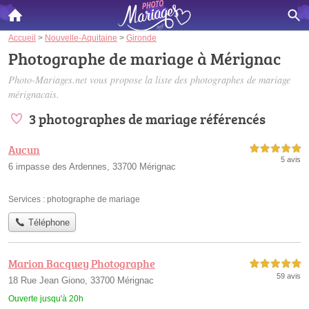
Accueil
>
Nouvelle-Aquitaine
>
Gironde
Photographe de mariage à Mérignac
Photo-Mariages.net vous propose la liste des
photographes de mariage
mérignacais
.
3 photographes de mariage référencés
Aucun
5,0 étoiles sur 5
5 avis
6 impasse des Ardennes, 33700 Mérignac
Services :
photographe de mariage
Téléphone
Marion Bacquey Photographe
5,0 étoiles sur 5
59 avis
18 Rue Jean Giono, 33700 Mérignac
Ouverte jusqu'à 20h