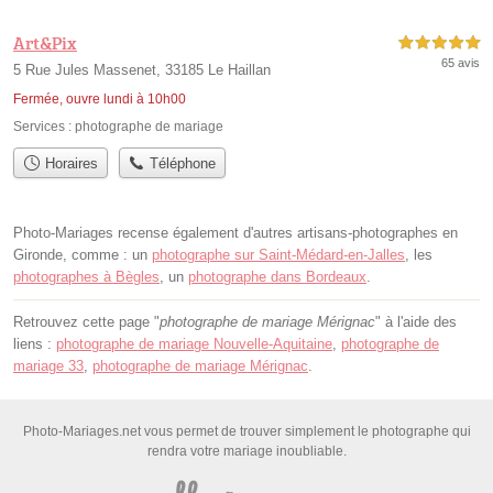
Art&Pix
5,0 étoiles sur 5
65 avis
5 Rue Jules Massenet, 33185 Le Haillan
Fermée, ouvre lundi à 10h00
Services :
photographe de mariage
Horaires
Téléphone
Photo-Mariages recense également d'autres artisans-photographes en
Gironde, comme : un
photographe sur Saint-Médard-en-Jalles
, les
photographes à Bègles
, un
photographe dans Bordeaux
.
Retrouvez cette page "
photographe de mariage Mérignac
" à l'aide des
liens :
photographe de mariage Nouvelle-Aquitaine
,
photographe de
mariage 33
,
photographe de mariage Mérignac
.
Photo-Mariages.net vous permet de trouver simplement le photographe qui
rendra votre mariage inoubliable.