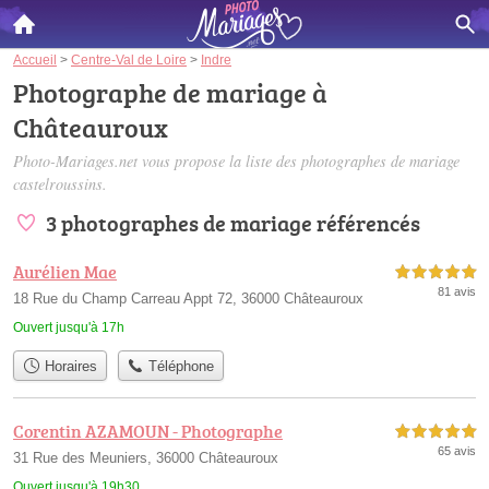
Accueil
>
Centre-Val de Loire
>
Indre
Photographe de mariage à
Châteauroux
Photo-Mariages.net vous propose la liste des
photographes de mariage
castelroussins
.
3 photographes de mariage référencés
Aurélien Mae
5,0 étoiles sur 5
81 avis
18 Rue du Champ Carreau Appt 72, 36000 Châteauroux
Ouvert jusqu'à 17h
Horaires
Téléphone
Corentin AZAMOUN - Photographe
5,0 étoiles sur 5
65 avis
31 Rue des Meuniers, 36000 Châteauroux
Ouvert jusqu'à 19h30