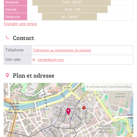
Vendredi
7h30 - 18h30
Samedi
8h30 - 18h
Dimanche
9h - 16h30
Signaler une erreur
Contact
Téléphone
Téléphoner au photographe de mariage
Site web
clembelleudy.com
Plan et adresse
© contributeurs OpenStreetMap