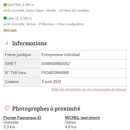
Ligne N62, à 281 m
Arrêt Grenoble, Notre-Dame - Musée - 16 Place de Lavalette
Ligne 16, à 380 m
Arrêt Grenoble, Verdun - Préfecture - 1 Rue Lesdiguières
Voir tout
Informations
Forme juridique
Entrepreneur individuel
SIRET
82986688800052
N° TVA Intra.
FR34829866888
Création
3 août 2022
Éditer les informations de mon photographe de mariage
Photographes à proximité
Florian Fauvarque EI
MICHEL jean-pierre
Grenoble
Gières
3.3 km
4.8 km